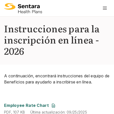
L
n
pr
Instrucciones para la
es
inscripción en línea -
ce
2026
A continuación, encontrará instrucciones del equipo de
Beneficios para ayudarlo a inscribirse en línea.
PDF
,
107 KB
Última actualización
:
09/25/2025
Employee Rate Chart
PDF
,
107 KB
Última actualización
:
09/25/2025