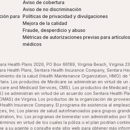
Aviso de cobertura
Aviso de no discriminación
ción para
Políticas de privacidad y divulgaciones
Mejora de la calidad
Fraude, desperdicio y abuso
Métricas de autorizaciones previas para artículos
médicos
ara Health Plans 2026, PO Box 66189, Virginia Beach, Virginia 2
ra Health Plans, Sentara Health Insurance Company, Sentara Healt
imiento de la salud (Health Maintenance Organization, HMO) de 
lans. Los productos de Medicare se administran en virtud de un 
icare and Medicaid Services, CMS). Los productos de Medicaid 
S) se administran en virtud de un acuerdo con Sentara Health Pl
DMAS) de Virginia. Los productos de la organización de proveed
 Health Insurance Company. El programa de asistencia al emple
ices, Inc. Los planes de salud autofinanciados para grupos gran
ration, Inc. Los programas de bienestar son administrados por Se
términos en virtud de los cuales la póliza o el plan podrían cont
ame a su agente o consulte este sitio web para obtener más infor