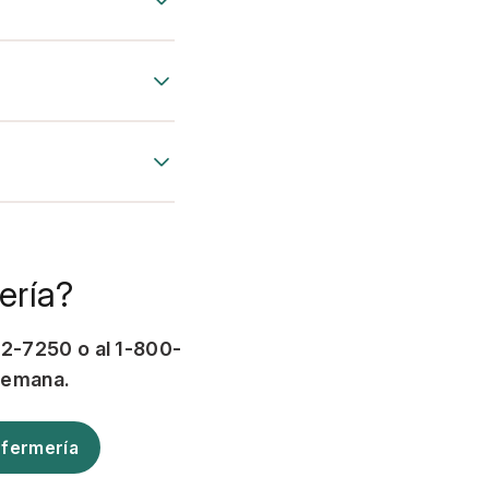
ería?
52-7250 o al 1-800-
 semana.
nfermería