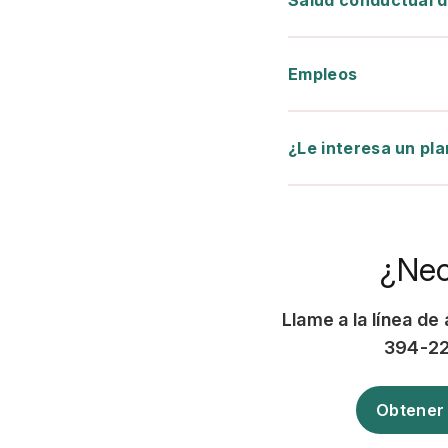
Salud conductual 
Empleos
¿Le interesa un plan
¿Nec
Llame a la línea d
394-223
Obtener 