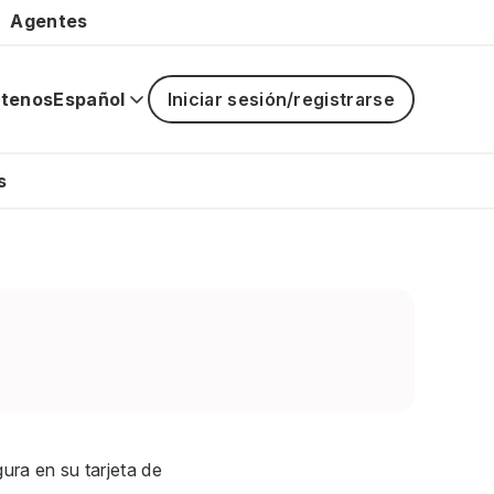
Agentes
tenos
Español
Iniciar sesión/registrarse
La
navegaci
principal
s
está
cerrada
ura en su tarjeta de