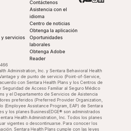
Contáctenos
Asistencia con el
idioma
Centro de noticias
Obtenga la aplicación
 y servicios
Oportunidades
laborales
Obtenga Adobe
Reader
3466
h Administration, Inc. y Sentara Behavioral Health
Vantage y de punto de servicio (Point-of-Service,
acuerdo con Sentara Health Plans y los Centros de
y Seguridad de Acceso Familiar al Seguro Médico
ans y el Departamento de Servicios de Asistencia
ores preferidos (Preferred Provider Organization,
ado (Employee Assistance Program, EAP) de Sentara
des y los planes BusinessEDGE® son administrados
ntara Health Administration, Inc. Todos los planes
inuar vigentes o descontinuarse. Para conocer los
mación. Sentara Health Plans cumple con las leyes