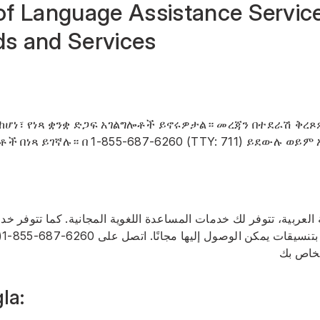
y of Language Assistance Servic
ids and Services
 ከሆነ፣ የነጻ ቋንቋ ድጋፍ አገልግሎቶች ይኖሩዎታል። መረጃን በተደራሽ ቅረ
ቶች በነጻ ይገኛሉ። በ
1-855-687-6260
(TTY: 711) ይደውሉ ወይም 
 العربية، تتوفر لك خدمات المساعدة اللغوية المجانية. كما تتوفر 
1-855-687-6260
بتنسيقات يمكن الوصول إليها مجانًا. اتصل على
لخاص بك
la: