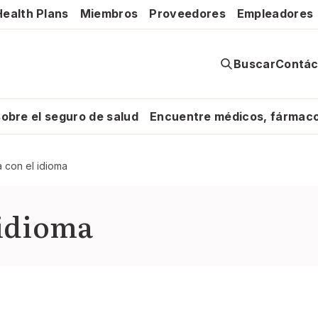
ealth Plans
Miembros
Proveedores
Empleadores
Buscar
Contác
obre el seguro de salud
Encuentre médicos, fármaco
a con el idioma
 idioma