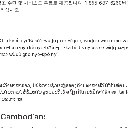
보조 수단 및 서비스도 무료로 제공됩니다.
1-855-687-6260
번(
리십시오.
Ɔ jǔ ké m̀ dyi Ɓǎsɔ́ɔ̀-wùɖù po-nyɔ̀ jǔìn, wuɖu-xwíníín-mú-zà-z
Hwòɖǒ-fɔ́nɔ́-nyɔ́ kè nyɔ-bɔ̃̌ǔn-po-kà ɓě ɓɛ́ nyuɛɛ se wíɖí pɛ́ɛ̀-pɛ́
ɔ̀ɔ̀ wùɖù gbo nyɔ-kpò nyí.
ານເວົ້າພາສາລາວ, ມີບໍລິການຊ່ວຍເຫຼືອທາງດ້ານພາສາຟຣີໃຫ້ກັບທ່ານ.
ະສົມໃນການໃຫ້ຂໍ້ມູນໃນຮູບແບບທີ່ເຂົ້າເຖິງໄດ້ໂດຍບໍ່ມີຄ່າໃຊ້ຈ່າຍ. ໂທ
1
ລິການຂອງທ່ານ.
 Cambodian: