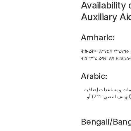
Availabilit
Auxiliary A
Amharic:
ትኩረት፡
- አማርኛ የሚናገሩ
ተስማሚ ረዳት እና አገልግሎ
Arabic:
خدمات ومساعدات إضافية
(الهاتف النصي: 711) أو
Bengali/Bang