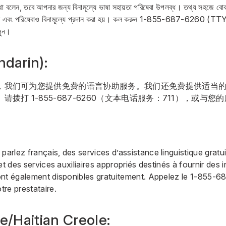
থা বলেন, তবে আপনার জন্য বিনামূল্যে ভাষা সহায়তা পরিষেবা উপলব্ধ। তথ্য সহজে বো
 এবং পরিষেবাও বিনামূল্যে প্রদান করা হয়। কল করুন
1-855-687-6260
(TTY:
লুন।
darin):
，我们可为您提供免费的语言协助服务。我们还免费提供适当
。请拨打
1-855-687-6260
（文本电话服务：711），或与您
parlez français, des services d’assistance linguistique gratu
et des services auxiliaires appropriés destinés à fournir des
nt également disponibles gratuitement. Appelez le
1-855-6
re prestataire.
e/Haitian Creole: