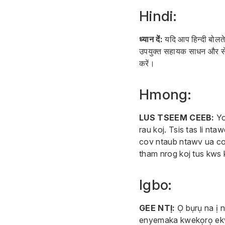
Hindi:
ध्यान दें:
यदि आप हिन्दी बोलते
उपयुक्त सहायक साधन और सेवा
करें।
Hmong:
LUS TSEEM CEEB:
Yo
rau koj. Tsis tas li n
cov ntaub ntawv ua co
tham nrog koj tus kws
Igbo:
GEE NTỊ:
Ọ bụrụ na ị 
enyemaka kwekọrọ ekwe