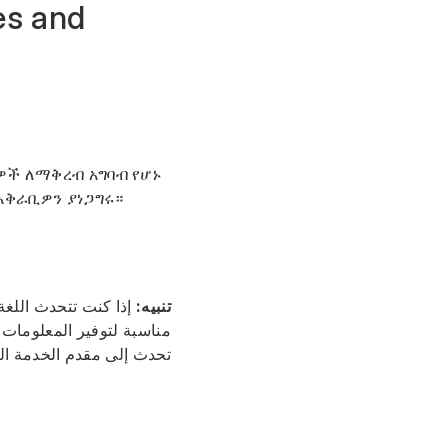
es and
ጾዎች ለማቅረብ አግባብ የሆኑ
አቅራቢዎን ያነጋግሩ።
تنبيه:
إذا كنت تتحدث اللغة
مناسبة لتوفير المعلومات 
تحدث إلى مقدم الخدمة ا