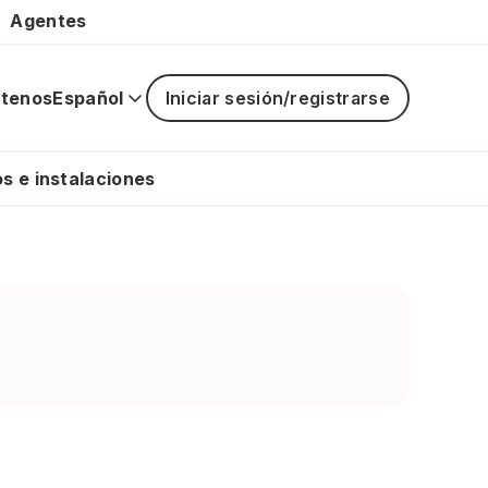
Agentes
tenos
Español
Iniciar sesión/registrarse
La
navegaci
principal
s e instalaciones
está
cerrada