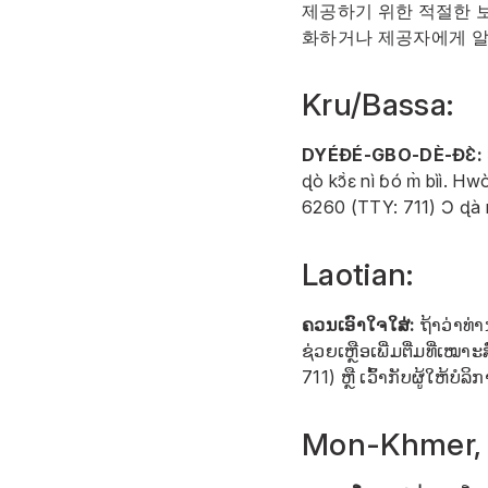
제공하기 위한 적절한 
화하거나 제공자에게 알
Kru/Bassa:
DYÉƉÉ-GBO-DÈ-ƉƐ̀:
ɖò kɔ̃̀ɛ nì ɓó m̀ bìì. 
6260
(TTY: 711) Ɔ ɖà m
Laotian:
ຄວນເອົາໃຈໃສ່:
ຖ້າວ່າທ່
ຊ່ວຍເຫຼືອເພີ່ມຕື່ມທີ່ເໝາ
711) ຫຼື ເວົ້າກັບຜູ້ໃຫ້ບໍ
Mon-Khmer,