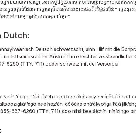
ើអ្នកនិយាយភាសាខ្មែរ សេវាកម្មជំនួយភាសាគឺមានសម្រាប់អ្នកដោយឥតគិតថ្ល
័ត៌មានក្នុងទម្រង់ដែលអាចចូលប្រើបានក៏មានដោយឥតគិតថ្លៃផងដែរ។ សូមទូរ
ទងទៅកាន់អ្នកផ្តល់សេវាកម្មរបស់អ្នក។
 Dutch:
nsylvaanisch Deitsch schwetzscht, sinn Hilf mit die Schpr
 un Hilfsdienscht fer Auskunft in e leichter verstaendlicher G
87-6260
(TTY: 711) odder schwetz mit dei Versorger
 yiníł’tʼéego, t’áá jíík’eh saad bee áká anilyeedígíí t’áá hado
altsoozígííát’égo bee haz’ání dóóáká aná’álwo’ígíí t’áá jíík’e
-855-687-6260
(TTY: 711) doo nihá bee áłchíní nínízingo bína’
: