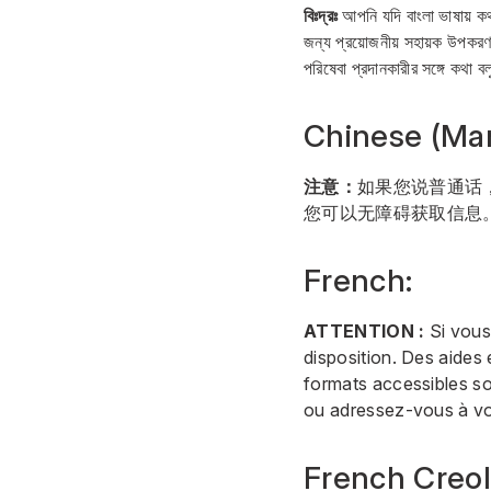
বিঃদ্রঃ
আপনি যদি বাংলা ভাষায় ক
জন্য প্রয়োজনীয় সহায়ক উপকরণ
পরিষেবা প্রদানকারীর সঙ্গে কথা ব
Chinese (Man
注意：
如果您说普通话
您可以无障碍获取信息
French:
ATTENTION :
Si vous 
disposition. Des aides 
formats accessibles so
ou adressez-vous à vot
French Creol