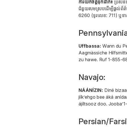
ការយកចិត្តទុកដាក់៖
ប្រសិនប
ជំនួយសមស្របដើម្បីផ្តល់ព
6260
(ទូរលេខ: 711) ឬទាក់
Pennsylvania
Uffbassa:
Wann du Pen
Aagmässiche Hilfsmittel
zu hawe. Ruf
1-855-6
Navajo:
NÁÁNÍZIN:
Diné bizaad
jíík’ehgo bee áká anída
ájíltsooz doo. Jooba’
1
Persian/Farsi