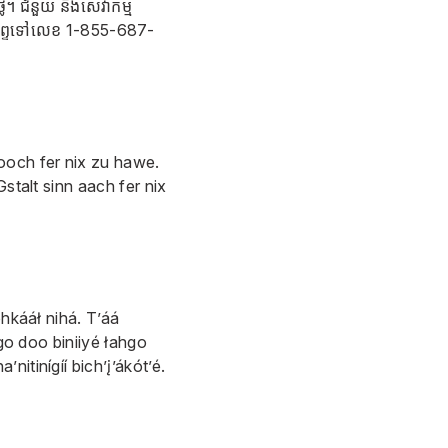
ៃ។ ជំនួយ និងសេវាកម្ម
ស័ព្ទទៅលេខ
1-855-687-
ooch fer nix zu hawe.
stalt sinn aach fer nix
ohkááł nihá. T’áá
hgo doo biniiyé łahgo
nitinígíí bich’į’ákót’é.