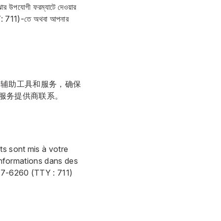
ঝার উপযোগী ফরম্যাটে দেওয়ার
 711)-তে অথবা আপনার
的辅助工具和服务，确保
的服务提供商联系。
its sont mis à votre
 informations dans des
87-6260
(TTY : 711)