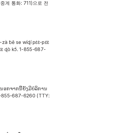
중계 통화: 711)으로 전
à ɓě se wíɖí pɛ́ɛ̀-pɛ́ɛ̀
ɛ̀ ɖò kɔ̃̀.
1-855-687-
 ນອກຈາກນີ້ຍັງມີບໍລິການ
-855-687-6260
(TTY: