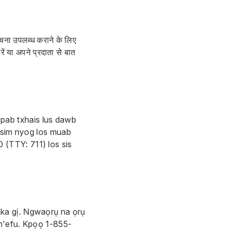
सूचना उपलब्ध कराने के लिए
 या अपने प्रदाता से बात
pab txhais lus dawb
 tsim nyog los muab
0
(TTY: 711) los sis
aka gị. Ngwaọrụ na ọrụ
 n'efu. Kpọọ
1-855-