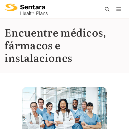
L
n
pr
Encuentre médicos,
es
fármacos e
ce
instalaciones