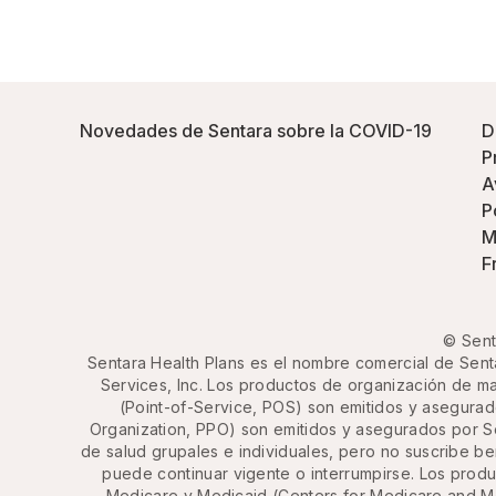
Novedades de Sentara sobre la COVID-19
D
P
A
P
M
F
© Sent
Sentara Health Plans es el nombre comercial de Senta
Services, Inc. Los productos de organización de m
(Point-of-Service, POS) son emitidos y asegurad
Organization, PPO) son emitidos y asegurados por Sen
de salud grupales e individuales, pero no suscribe ben
puede continuar vigente o interrumpirse. Los prod
Medicare y Medicaid (Centers for Medicare and Me