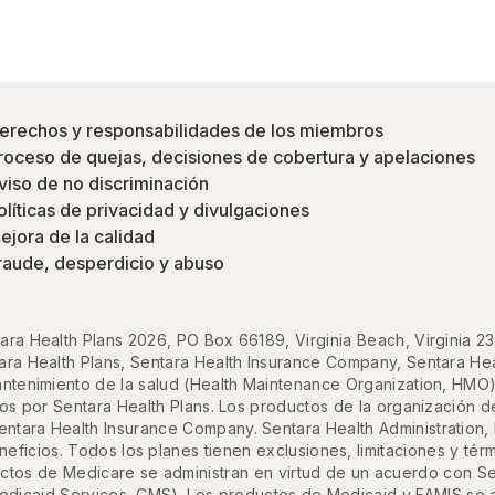
erechos y responsabilidades de los miembros
roceso de quejas, decisiones de cobertura y apelaciones
viso de no discriminación
olíticas de privacidad y divulgaciones
ejora de la calidad
raude, desperdicio y abuso
ara Health Plans 2026, PO Box 66189, Virginia Beach, Virginia 2
ra Health Plans, Sentara Health Insurance Company, Sentara Healt
antenimiento de la salud (Health Maintenance Organization, HMO)
os por Sentara Health Plans. Los productos de la organización 
tara Health Insurance Company. Sentara Health Administration, I
eficios. Todos los planes tienen exclusiones, limitaciones y térm
uctos de Medicare se administran en virtud de un acuerdo con Se
dicaid Services, CMS). Los productos de Medicaid y FAMIS se a