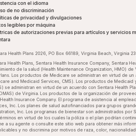
stencia con el idioma
so de no discriminación
íticas de privacidad y divulgaciones
os legibles por máquina
ricas de autorizaciones previas para artículos y servicios 
ntara
ara Health Plans 2026, PO Box 66189, Virginia Beach, Virginia 2
ra Health Plans, Sentara Health Insurance Company, Sentara Healt
imiento de la salud (Health Maintenance Organization, HMO) de 
lans. Los productos de Medicare se administran en virtud de un 
icare and Medicaid Services, CMS). Los productos de Medicaid 
S) se administran en virtud de un acuerdo con Sentara Health Pl
DMAS) de Virginia. Los productos de la organización de proveed
 Health Insurance Company. El programa de asistencia al emple
ices, Inc. Los planes de salud autofinanciados para grupos gran
ration, Inc. Los programas de bienestar son administrados por Se
términos en virtud de los cuales la póliza o el plan podrían cont
ame a su agente o consulte este sitio web para obtener más infor
licables y no discrimina por motivos de raza, color, nacionalid