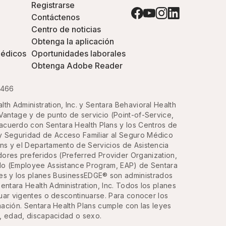
Registrarse
Contáctenos
Centro de noticias
Obtenga la aplicación
médicos
Oportunidades laborales
Obtenga Adobe Reader
3466
h Administration, Inc. y Sentara Behavioral Health
Vantage y de punto de servicio (Point-of-Service,
acuerdo con Sentara Health Plans y los Centros de
y Seguridad de Acceso Familiar al Seguro Médico
ans y el Departamento de Servicios de Asistencia
ores preferidos (Preferred Provider Organization,
ado (Employee Assistance Program, EAP) de Sentara
des y los planes BusinessEDGE® son administrados
ntara Health Administration, Inc. Todos los planes
inuar vigentes o descontinuarse. Para conocer los
mación. Sentara Health Plans cumple con las leyes
ad, edad, discapacidad o sexo.