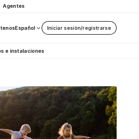
Agentes
tenos
Español
Iniciar sesión/registrarse
La
navegaci
principal
s e instalaciones
está
cerrada