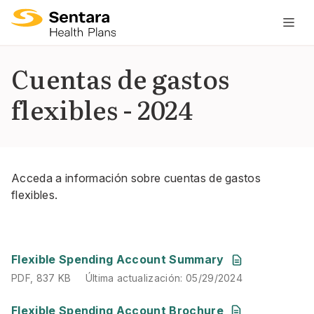
L
n
pr
Cuentas de gastos
es
flexibles - 2024
ce
Acceda a información sobre cuentas de gastos
flexibles.
PDF
,
837 KB
Última actualización
:
05/29/2024
Flexible Spending Account Summary
PDF
,
837 KB
Última actualización
:
05/29/2024
PDF
,
1 MB
Última actualización
:
05/29/2024
Flexible Spending Account Brochure