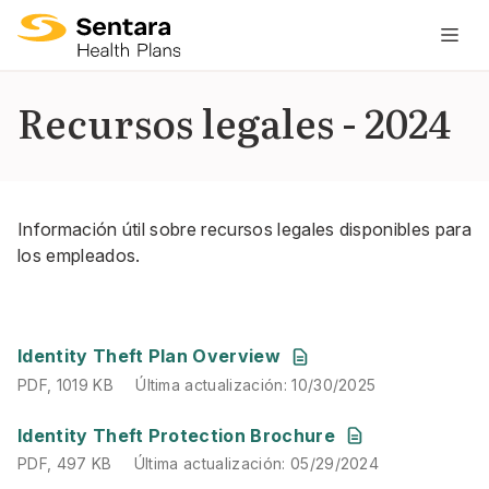
L
n
pr
Recursos legales - 2024
es
ce
Información útil sobre recursos legales disponibles para
los empleados.
PDF
,
1019 KB
Última actualización
:
10/30/2025
Identity Theft Plan Overview
PDF
,
1019 KB
Última actualización
:
10/30/2025
PDF
,
497 KB
Última actualización
:
05/29/2024
Identity Theft Protection Brochure
PDF
,
497 KB
Última actualización
:
05/29/2024