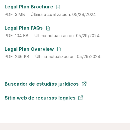
PDF
,
3 MB
Última actualización
:
05/29/2024
Legal Plan Brochure
PDF
,
3 MB
Última actualización
:
05/29/2024
PDF
,
104 KB
Última actualización
:
05/29/2024
Legal Plan FAQs
PDF
,
104 KB
Última actualización
:
05/29/2024
PDF
,
246 KB
Última actualización
:
05/29/2024
Legal Plan Overview
PDF
,
246 KB
Última actualización
:
05/29/2024
Buscador de estudios jurídicos
Sitio web de recursos legales