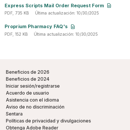
PDF
,
735 KB
Última actualización
:
10/30/2025
Express Scripts Mail Order Request Form
PDF
,
735 KB
Última actualización
:
10/30/2025
PDF
,
152 KB
Última actualización
:
10/30/2025
Proprium Pharmacy FAQ's
PDF
,
152 KB
Última actualización
:
10/30/2025
Beneficios de 2026
Beneficios de 2024
Iniciar sesión/registrarse
Acuerdo de usuario
Asistencia con el idioma
Aviso de no discriminación
Sentara
Políticas de privacidad y divulgaciones
Obtenga Adobe Reader