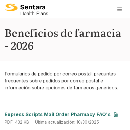
L
n
pr
Beneficios de farmacia
es
- 2026
ce
Formularios de pedido por correo postal, preguntas
frecuentes sobre pedidos por correo postal e
información sobre opciones de fármacos genéricos.
PDF
,
432 KB
Última actualización
:
10/30/2025
Express Scripts Mail Order Pharmacy FAQ's
PDF
,
432 KB
Última actualización
:
10/30/2025