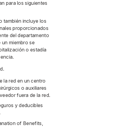
n para los siguientes
o también incluye los
cionales proporcionados
mente del departamento
ue un miembro se
italización o estadía
gencia.
d.
 la red en un centro
irúrgicos o auxiliares
veedor fuera de la red.
eguros y deducibles
.
nation of Benefits,