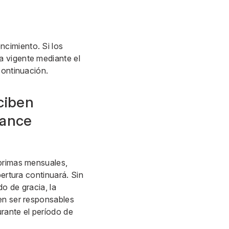
a
cimiento. Si los
a vigente mediante el
continuación.
ciben
vance
 primas mensuales,
bertura continuará. Sin
do de gracia, la
en ser responsables
urante el período de