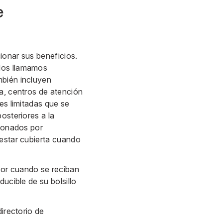
e
ionar sus beneficios.
 los llamamos
mbién incluyen
ia, centros de atención
es limitadas que se
osteriores a la
cionados por
 estar cubierta cuando
dor cuando se reciban
ucible de su bolsillo
irectorio de