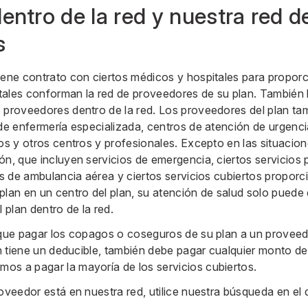
entro de la red y nuestra red d
s
iene contrato con ciertos médicos y hospitales para proporc
tales conforman la red de proveedores de su plan. También
 proveedores dentro de la red. Los proveedores del plan ta
 de enfermería especializada, centros de atención de urgenc
ios y otros centros y profesionales. Excepto en las situacion
n, que incluyen servicios de emergencia, ciertos servicios p
ios de ambulancia aérea y ciertos servicios cubiertos propor
plan en un centro del plan, su atención de salud solo puede
l plan dentro de la red.
á que pagar los copagos o coseguros de su plan a un provee
an tiene un deducible, también debe pagar cualquier monto ded
os a pagar la mayoría de los servicios cubiertos.
oveedor está en nuestra red, utilice nuestra
búsqueda en el d