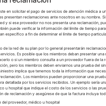
te en solicitar el pago de servicios de atención médica a u
es presentan reclamaciones ante nosotros en su nombre. Si 
red y si ese proveedor no nos presenta una reclamación, pu
bién puede verificar la información del límite de tiempo para
n específico a fin de determinar el límite de tiempo particul
 de la red de su plan por lo general presentarán reclamaci
 servicios. Es posible que los miembros deban presentar una 
erlo o si un miembro consulta a un proveedor fuera de la r
ción, pero los miembros deben enviarnos una prueba del sin
siniestro implica que tenemos toda la información que neces
 reclamación. Los miembros pueden proporcionar una prueba
a detallada por los servicios recibidos. Un ejemplo sería un
o u hospital que indique el costo de los servicios o las pru
n de reclamación y asegúrese de que la factura incluya todo
 del proveedor, médico u hospital