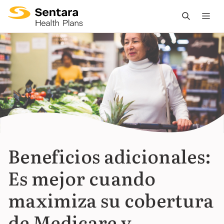
L
n
pr
es
ce
Beneficios adicionales:
Es mejor cuando
maximiza su cobertura
de Medicare y