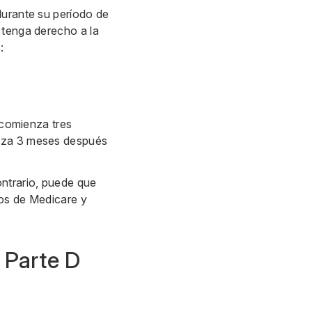
durante su período de
 tenga derecho a la
:
e comienza tres
liza 3 meses después
ontrario, puede que
ios de Medicare y
e Parte D