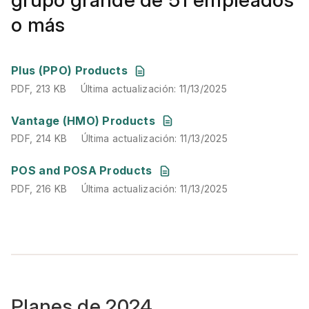
o más
PDF
,
213 KB
Última actualización
:
11/13/2025
Plus (PPO) Products
PDF
,
213 KB
Última actualización
:
11/13/2025
PDF
,
214 KB
Última actualización
:
11/13/2025
Vantage (HMO) Products
PDF
,
214 KB
Última actualización
:
11/13/2025
PDF
,
216 KB
Última actualización
:
11/13/2025
POS and POSA Products
PDF
,
216 KB
Última actualización
:
11/13/2025
Planes de 2024