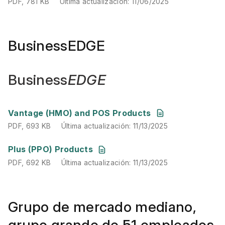
PDF
,
781 KB
Última actualización
:
11/06/2025
BusinessEDGE
Business
EDGE
PDF
,
693 KB
Última actualización
:
11/13/2025
Vantage (HMO) and POS Products
PDF
,
693 KB
Última actualización
:
11/13/2025
PDF
,
692 KB
Última actualización
:
11/13/2025
Plus (PPO) Products
PDF
,
692 KB
Última actualización
:
11/13/2025
Grupo de mercado mediano,
grupo grande de 51 empleados