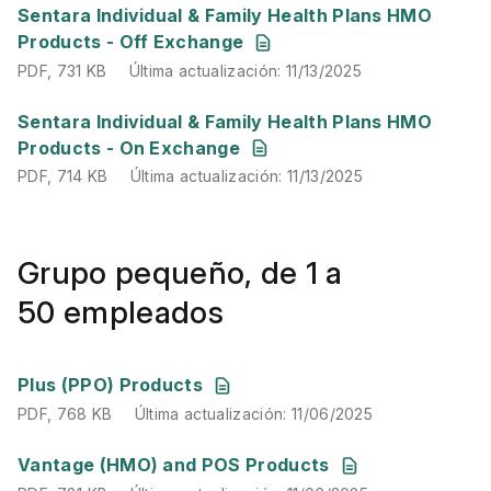
PDF
,
731 KB
Última actualización
:
11/13/2025
Sentara Individual & Family Health Plans HMO
Products - Off Exchange
PDF
,
731 KB
Última actualización
:
11/13/2025
PDF
,
714 KB
Última actualización
:
11/13/2025
Sentara Individual & Family Health Plans HMO
Products - On Exchange
PDF
,
714 KB
Última actualización
:
11/13/2025
Grupo pequeño, de 1 a
50 empleados
PDF
,
768 KB
Última actualización
:
11/06/2025
Plus (PPO) Products
PDF
,
768 KB
Última actualización
:
11/06/2025
PDF
,
781 KB
Última actualización
:
11/06/2025
Vantage (HMO) and POS Products