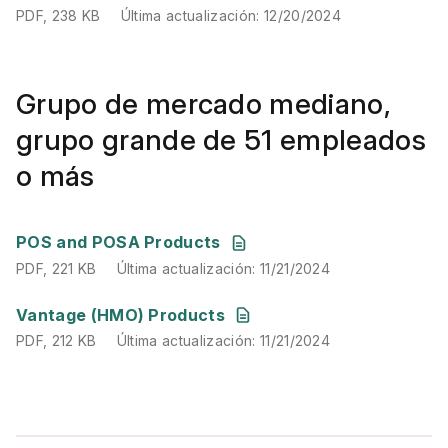
PDF
,
238 KB
Última actualización
:
12/20/2024
Grupo de mercado mediano,
grupo grande de 51 empleados
o más
PDF
,
221 KB
Última actualización
:
11/21/2024
POS and POSA Products
PDF
,
221 KB
Última actualización
:
11/21/2024
PDF
,
212 KB
Última actualización
:
11/21/2024
Vantage (HMO) Products
PDF
,
212 KB
Última actualización
:
11/21/2024