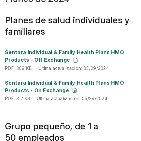
Planes de salud individuales y
familiares
PDF
,
309 KB
Última actualización
:
05/29/2024
Sentara Individual & Family Health Plans HMO
Products - Off Exchange
PDF
,
309 KB
Última actualización
:
05/29/2024
PDF
,
312 KB
Última actualización
:
05/29/2024
Sentara Individual & Family Health Plans HMO
Products - On Exchange
PDF
,
312 KB
Última actualización
:
05/29/2024
Grupo pequeño, de 1 a
50 empleados