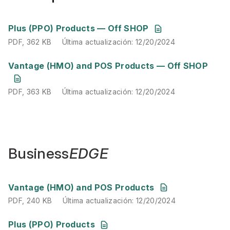
PDF
,
362 KB
Última actualización
:
12/20/2024
Plus (PPO) Products — Off SHOP
PDF
,
362 KB
Última actualización
:
12/20/2024
PDF
,
363 KB
Última actualización
:
12/20/2024
Vantage (HMO) and POS Products — Off SHOP
PDF
,
363 KB
Última actualización
:
12/20/2024
Business
EDGE
PDF
,
240 KB
Última actualización
:
12/20/2024
Vantage (HMO) and POS Products
PDF
,
240 KB
Última actualización
:
12/20/2024
PDF
,
238 KB
Última actualización
:
12/20/2024
Plus (PPO) Products