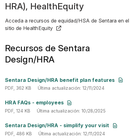
HRA), HealthEquity
Acceda a recursos de equidad/HSA de Sentara en el
sitio de HealthEquity
Recursos de Sentara
Design/HRA
PDF
,
362 KB
Última actualización
:
12/11/2024
Sentara Design/HRA benefit plan features
PDF
,
362 KB
Última actualización
:
12/11/2024
PDF
,
124 KB
Última actualización
:
10/28/2025
HRA FAQs - employees
PDF
,
124 KB
Última actualización
:
10/28/2025
PDF
,
486 KB
Última actualización
:
12/11/2024
Sentara Design/HRA - simplify your visit
PDF
,
486 KB
Última actualización
:
12/11/2024