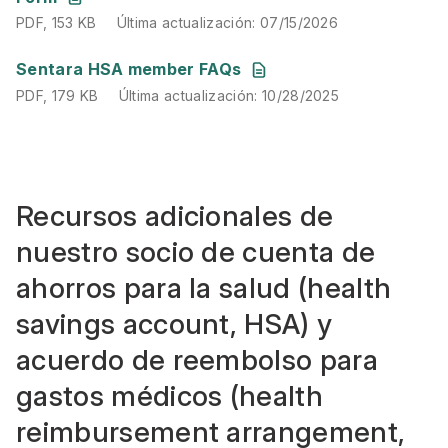
PDF
,
153 KB
Última actualización
:
07/15/2026
PDF
,
179 KB
Última actualización
:
10/28/2025
Sentara HSA member FAQs
PDF
,
179 KB
Última actualización
:
10/28/2025
Recursos adicionales de
nuestro socio de cuenta de
ahorros para la salud (health
savings account, HSA) y
acuerdo de reembolso para
gastos médicos (health
reimbursement arrangement,