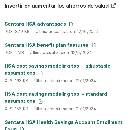
Invertir en aumentar los ahorros de salud
PDF
,
870 KB
Última actualización
:
12/16/2024
Sentara HSA advantages
PDF
,
870 KB
Última actualización
:
12/16/2024
PDF
,
1 MB
Última actualización
:
12/11/2024
Sentara HSA benefit plan features
PDF
,
1 MB
Última actualización
:
12/11/2024
XLS
,
163 KB
Última actualización
:
12/11/2024
HSA cost savings modeling tool - adjustable
assumptions
XLS
,
163 KB
Última actualización
:
12/11/2024
XLS
,
156 KB
Última actualización
:
12/11/2024
HSA cost savings modeling tool - standard
assumptions
XLS
,
156 KB
Última actualización
:
12/11/2024
PDF
,
153 KB
Última actualización
:
07/15/2026
Sentara HSA Health Savings Account Enrollment
Form