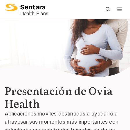
L
n
pr
es
ce
Presentación de Ovia
Health
Aplicaciones móviles destinadas a ayudarlo a
atravesar sus momentos más importantes con
soluciones personalizadas basadas en datos