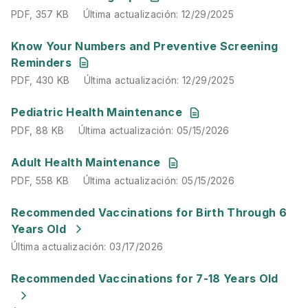
PDF
,
357 KB
Última actualización
:
12/29/2025
PDF
,
430 KB
Última actualización
:
12/29/2025
Know Your Numbers and Preventive Screening
Reminders
PDF
,
430 KB
Última actualización
:
12/29/2025
PDF
,
88 KB
Última actualización
:
05/15/2026
Pediatric Health Maintenance
PDF
,
88 KB
Última actualización
:
05/15/2026
PDF
,
558 KB
Última actualización
:
05/15/2026
Adult Health Maintenance
PDF
,
558 KB
Última actualización
:
05/15/2026
Última actualización
:
03/17/2026
Recommended Vaccinations for Birth Through 6
Years Old
Última actualización
:
03/17/2026
Última actualización
:
11/19/2025
Recommended Vaccinations for 7-18 Years Old