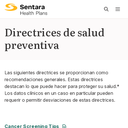
L
n
pr
Directrices de salud
es
preventiva
ce
Las siguientes directrices se proporcionan como
recomendaciones generales. Estas directrices
destacan lo que puede hacer para proteger su salud.*
Los datos clínicos en un caso en particular pueden
requerir o permitir desviaciones de estas directrices.
PDF
,
357 KB
Última actualización
:
12/29/2025
Cancer Screening Tips