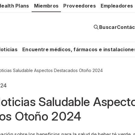
ealth Plans
Miembros
Proveedores
Empleadores
Buscar
Contác
oticias
Encuentre médicos, fármacos e instalacione
Noticias Saludable Aspectos Destacados Otoño 2024
024
oticias Saludable Aspect
os Otoño 2024
mación sobre los beneficios para la salud de beber té verde,