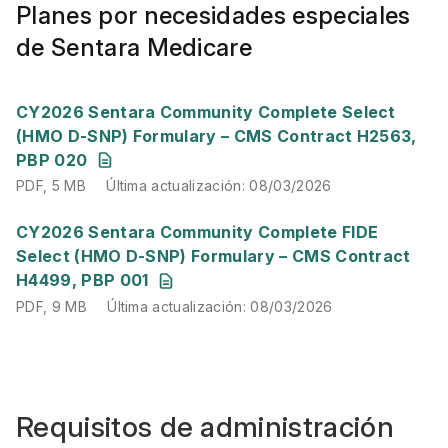
Planes por necesidades especiales
de Sentara Medicare
PDF
,
5 MB
Última actualización
:
08/03/2026
CY2026 Sentara Community Complete Select
(HMO D-SNP) Formulary – CMS Contract H2563,
PBP 020
PDF
,
5 MB
Última actualización
:
08/03/2026
PDF
,
9 MB
Última actualización
:
08/03/2026
CY2026 Sentara Community Complete FIDE
Select (HMO D-SNP) Formulary – CMS Contract
H4499, PBP 001
PDF
,
9 MB
Última actualización
:
08/03/2026
Requisitos de administración