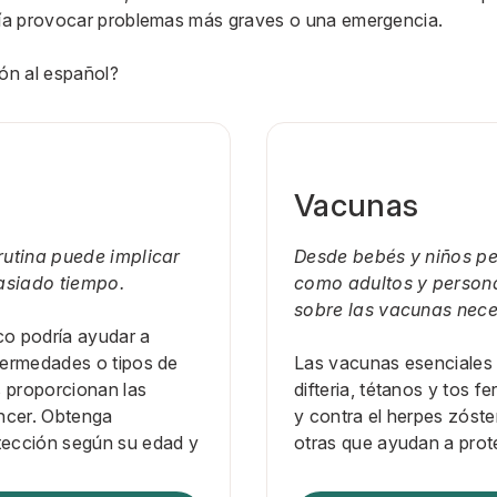
ía provocar problemas más graves o una emergencia.
ión al español?
Vacunas
rutina puede implicar
Desde bebés y niños pe
asiado tiempo.
como adultos y persona
sobre las vacunas neces
co podría ayudar a
fermedades o tipos de
Las vacunas esenciales i
s proporcionan las
difteria, tétanos y tos f
áncer. Obtenga
y contra el herpes zóst
tección según su edad y
otras que ayudan a pro