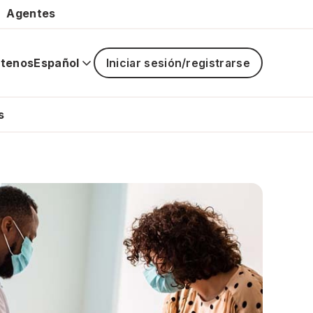
Agentes
tenos
Español
Iniciar sesión/registrarse
La
navegaci
principal
s
está
cerrada