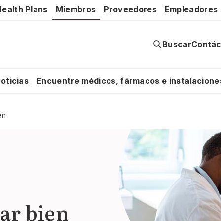
ealth Plans
Miembros
Proveedores
Empleadores
Buscar
Contác
oticias
Encuentre médicos, fármacos e instalacione
en
tar bien