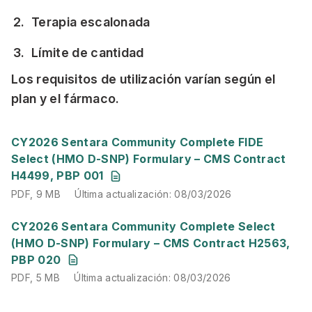
Terapia escalonada
Límite de cantidad
Los requisitos de utilización varían según el
plan y el fármaco.
PDF
,
9 MB
Última actualización
:
08/03/2026
CY2026 Sentara Community Complete FIDE
Select (HMO D-SNP) Formulary – CMS Contract
H4499, PBP 001
PDF
,
9 MB
Última actualización
:
08/03/2026
PDF
,
5 MB
Última actualización
:
08/03/2026
CY2026 Sentara Community Complete Select
(HMO D-SNP) Formulary – CMS Contract H2563,
PBP 020
PDF
,
5 MB
Última actualización
:
08/03/2026