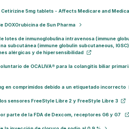
 Cetirizine 5mg tablets - Affects Medicare and Medica
 de DOXOrubicina de Sun Pharma
de lotes de inmunoglobulina intravenosa (immune globu
lina subcutánea (immune globulin subcutaneous, IGSC)
es alérgicas y de hipersensibilidad
oluntario de OCALIVA® para la colangitis biliar primar
mg en comprimidos debido a un etiquetado incorrecto
os sensores FreeStyle Libre 2 y FreeStyle Libre 3
por parte de la FDA de Dexcom, receptores G6 y G7
e la inyección de cloruro de sodio al 0.9 %