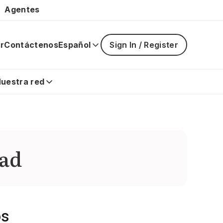
Agentes
r
Contáctenos
Español
Sign In / Register
La
navegaci
principal
uestra red
está
cerrada
dad
os