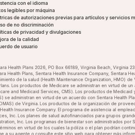
stencia con el idioma
os legibles por máquina
ricas de autorizaciones previas para artículos y servicios 
so de no discriminación
íticas de privacidad y divulgaciones
ora de la calidad
uerdo de usuario
ara Health Plans 2026, PO Box 66189, Virginia Beach, Virginia 2
ra Health Plans, Sentara Health Insurance Company, Sentara Healt
imiento de la salud (Health Maintenance Organization, HMO) de 
lans. Los productos de Medicare se administran en virtud de un 
icare and Medicaid Services, CMS). Los productos de Medicaid 
S) se administran en virtud de un acuerdo con Sentara Health Pl
DMAS) de Virginia. Los productos de la organización de proveed
 Health Insurance Company. El programa de asistencia al emple
ices, Inc. Los planes de salud autofinanciados para grupos gran
ration, Inc. Los programas de bienestar son administrados por Se
términos en virtud de los cuales la póliza o el plan podrían cont
ame a su agente o consulte este sitio web para obtener más infor